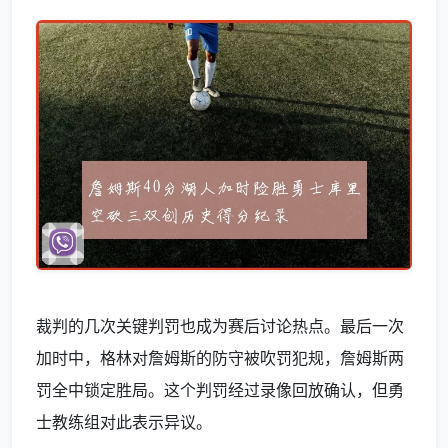
裁判的几次关键判罚也成为赛后讨论热点。最后一次
加时中，格林对詹姆斯的防守被吹罚犯规，詹姆斯两
罚全中锁定胜局。这个判罚经过录像回放确认，但勇
士教练组对此表示异议。