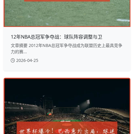
12年NBA总冠军争夺战：球队阵容调整与卫
文章摘要 2012年NBA总冠军争夺战成为联盟历史上最具竞争
力的赛...
2026-04-25