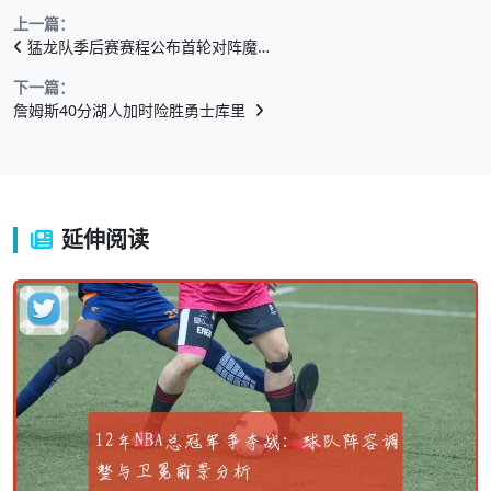
上一篇：
猛龙队季后赛赛程公布首轮对阵魔…
下一篇：
詹姆斯40分湖人加时险胜勇士库里
延伸阅读