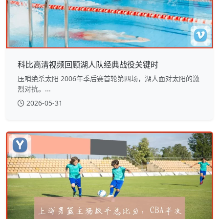
科比高清视频回顾湖人队经典战役关键时
压哨绝杀太阳 2006年季后赛首轮第四场，湖人面对太阳的激
烈对抗。...
2026-05-31