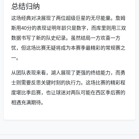
总结归纳
这场经典对决展现了两位超级巨星的无尽能量。詹姆
斯用40分的表现证明年龄只是数字，而库里则用三双
数据书写了新的队史纪录。虽然结局一方欢喜一方
忧，但这场比赛无疑将成为本赛季最精彩的常规赛之
一。
从团队表现来看，湖人展现了更强的终结能力，而勇
士则需要反思关键时刻的执行力。这场比赛的精彩程
度堪比季后赛，也让球迷对两队可能在西区季后赛的
相遇充满期待。