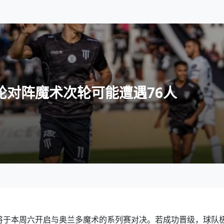
轮对阵魔术次轮可能遭遇76人
将于本周六开启与奥兰多魔术的系列赛对决。若成功晋级，球队极