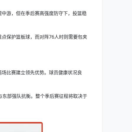
盟中游，但在季后赛高强度防守下，投篮稳
点保护篮板球，而对阵76人时则需要包夹
两场比赛建立领先优势。球员健康状况良
与东部强队抗衡。整个季后赛征程将取决于