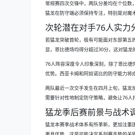
常规赛四次交锋中，两队分差均在个位数
猛龙在防守端必须保持专注，特别是对魔
次轮潜在对手76人实力
若猛龙突破首轮，极有可能面对东部第五的
显，恩比德场均得分超过30分，这对猛龙
76人阵容深度令人印象深刻，除了恩比
优势。西亚卡姆和阿奴诺比的防守能力将成
两队最近一次交手发生在四月上旬，猛龙
需要针对性地制定防守策略，避免让76人
猛龙季后赛前景与战术
猛龙本赛季战术体系有所革新，更加注重
更具优势，这是可能决定系列赛走势的关