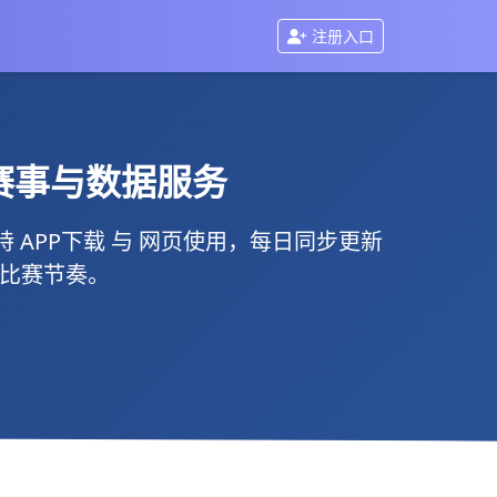
注册入口
赛事与数据服务
持
APP下载
与
网页使用
，每日同步更新
握比赛节奏。