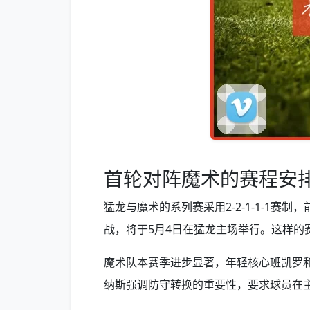
首轮对阵魔术的赛程安
猛龙与魔术的系列赛采用2-2-1-1-1
战，将于5月4日在猛龙主场举行。这样
魔术队本赛季进步显著，年轻核心班凯罗
纳斯强调防守转换的重要性，要求球员在