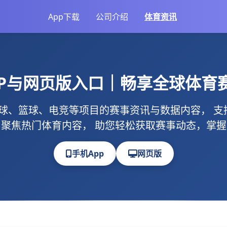
App下载
公司介绍
体育资讯
PP与网页版入口｜畅享全球体育
球、篮球、电竞等项目的赛事资讯与数据内容， 支
聚焦热门体育内容， 助您轻松获取赛事动态，掌
手机App
网页版