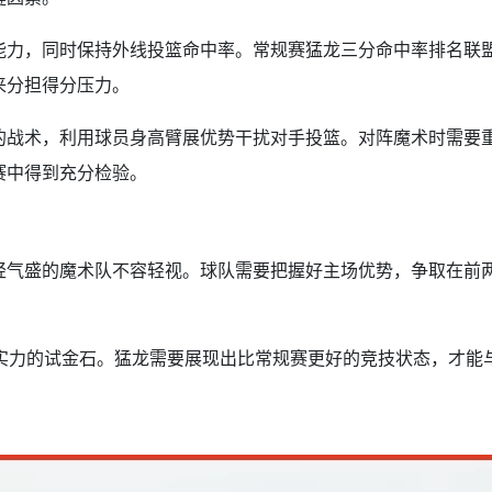
能力，同时保持外线投篮命中率。常规赛猛龙三分命中率排名联
来分担得分压力。
的战术，利用球员身高臂展优势干扰对手投篮。对阵魔术时需要重
赛中得到充分检验。
轻气盛的魔术队不容轻视。球队需要把握好主场优势，争取在前
队实力的试金石。猛龙需要展现出比常规赛更好的竞技状态，才能
。