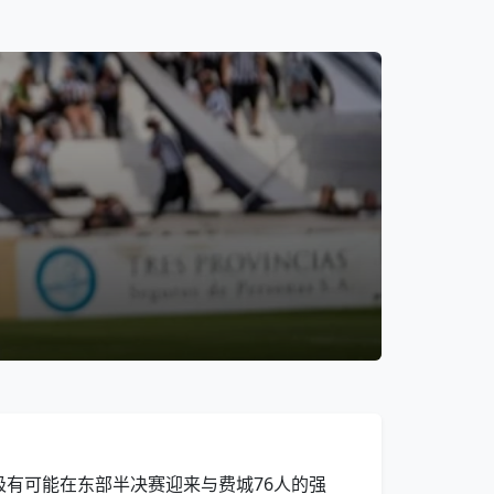
有可能在东部半决赛迎来与费城76人的强