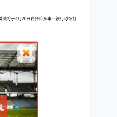
首战将于4月20日在多伦多丰业银行球馆打