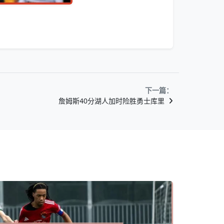
下一篇：
詹姆斯40分湖人加时险胜勇士库里