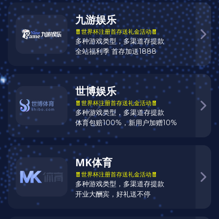
手机App
网页版
关于华体会app
华体会app是一家融合科技创新与全球视野的体育赛事服务
平台，致力于为用户提供高效、可信赖的互动观赛体验。 从
数据同步到高清直播、从终端兼容到多语言支持，我们不断
突破技术边界，构建智能化、低延迟、高稳定的服务体系。
每一次点击，都体现我们对用户体验的专注与专业。