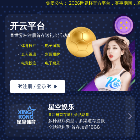
注册入口
华体会app
APP与网页版入口
｜畅享全球体育赛事与数据服
务
欢迎访问
华体会app
，提供全面覆盖足球、篮
球、电竞等项目的赛事资讯与数据内容， 支持
APP下载
与
网页使用
，每日同步更新千场比赛，
聚焦热门体育内容， 助您轻松获取赛事动态，
掌握比赛节奏。