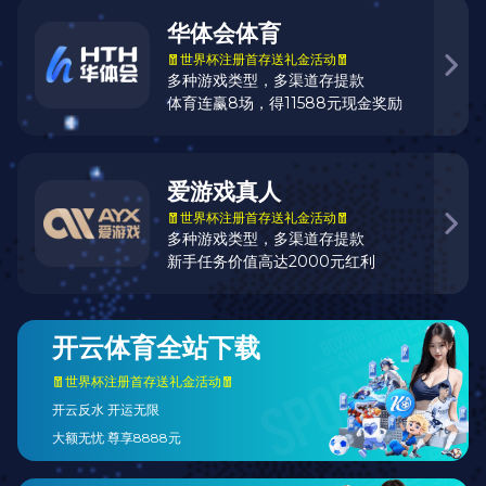
01. 初创定位
华体会app起源于对体育精神与数字技术的热
爱，早期平台聚焦于赛事数据与直播服务，并
率先实现多赛程同步与智能提醒功能，赢得众
多球迷的信任。