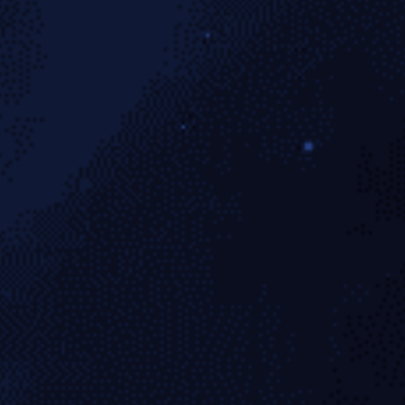
数据分析
整合球员数据、赛事统计与历史对阵记录，华体会登录入
口 助您掌握全面信息，精准了解赛况。
电竞直播