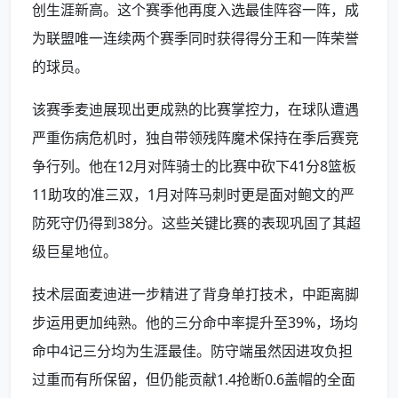
创生涯新高。这个赛季他再度入选最佳阵容一阵，成
为联盟唯一连续两个赛季同时获得得分王和一阵荣誉
的球员。
该赛季麦迪展现出更成熟的比赛掌控力，在球队遭遇
严重伤病危机时，独自带领残阵魔术保持在季后赛竞
争行列。他在12月对阵骑士的比赛中砍下41分8篮板
11助攻的准三双，1月对阵马刺时更是面对鲍文的严
防死守仍得到38分。这些关键比赛的表现巩固了其超
级巨星地位。
技术层面麦迪进一步精进了背身单打技术，中距离脚
步运用更加纯熟。他的三分命中率提升至39%，场均
命中4记三分均为生涯最佳。防守端虽然因进攻负担
过重而有所保留，但仍能贡献1.4抢断0.6盖帽的全面