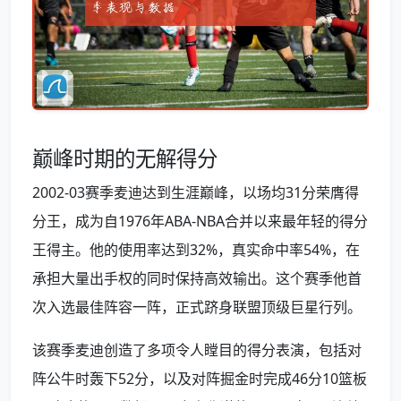
巅峰时期的无解得分
2002-03赛季麦迪达到生涯巅峰，以场均31分荣膺得
分王，成为自1976年ABA-NBA合并以来最年轻的得分
王得主。他的使用率达到32%，真实命中率54%，在
承担大量出手权的同时保持高效输出。这个赛季他首
次入选最佳阵容一阵，正式跻身联盟顶级巨星行列。
该赛季麦迪创造了多项令人瞠目的得分表演，包括对
阵公牛时轰下52分，以及对阵掘金时完成46分10篮板