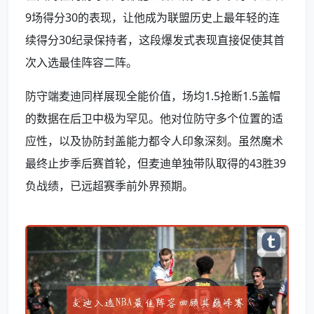
9场得分30的表现，让他成为联盟历史上最年轻的连
续得分30纪录保持者，这段爆发式表现直接促使其首
次入选最佳阵容二阵。
防守端麦迪同样展现全能价值，场均1.5抢断1.5盖帽
的数据在后卫中极为罕见。他对位防守多个位置的适
应性，以及协防封盖能力都令人印象深刻。虽然魔术
最终止步季后赛首轮，但麦迪单独带队取得的43胜39
负战绩，已远超赛季前外界预期。