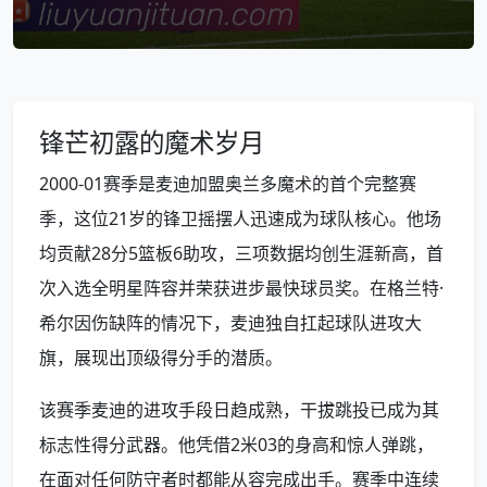
锋芒初露的魔术岁月
2000-01赛季是麦迪加盟奥兰多魔术的首个完整赛
季，这位21岁的锋卫摇摆人迅速成为球队核心。他场
均贡献28分5篮板6助攻，三项数据均创生涯新高，首
次入选全明星阵容并荣获进步最快球员奖。在格兰特·
希尔因伤缺阵的情况下，麦迪独自扛起球队进攻大
旗，展现出顶级得分手的潜质。
该赛季麦迪的进攻手段日趋成熟，干拔跳投已成为其
标志性得分武器。他凭借2米03的身高和惊人弹跳，
在面对任何防守者时都能从容完成出手。赛季中连续