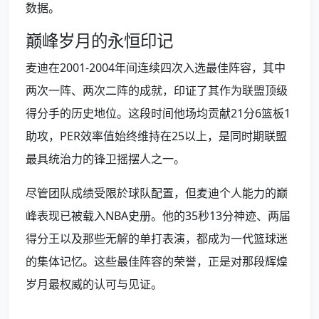
数据。
巅峰岁月的永恒印记
麦迪在2001-2004年间连续四次入选最佳阵容，其中
两次一阵、两次二阵的成就，印证了其作为联盟顶级
得分手的历史地位。这段时间他场均贡献21分6篮板1
助攻，PER效率值始终维持在25以上，是同时期联盟
最具统治力的锋卫摇摆人之一。
尽管团队成绩受限於球队配置，但麦迪个人能力的巅
峰表现已被载入NBA史册。他的35秒13分神迹、两届
得分王以及那些无解的单打表演，都成为一代篮球迷
的集体记忆。这些最佳阵容的荣誉，正是对那段辉煌
岁月最权威的认可与见证。