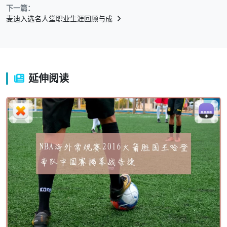
下一篇：
麦迪入选名人堂职业生涯回顾与成
延伸阅读