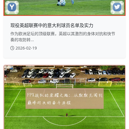
现役英超联赛中的意大利球员名单及实力
作为欧洲足坛的顶级联赛，英超以其激烈的身体对抗和快节
奏的攻防转...
2026-02-19