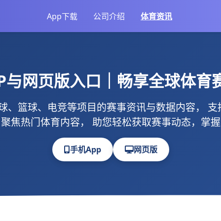
App下载
公司介绍
体育资讯
PP与网页版入口｜畅享全球体育
球、篮球、电竞等项目的赛事资讯与数据内容， 支
聚焦热门体育内容， 助您轻松获取赛事动态，掌
手机App
网页版