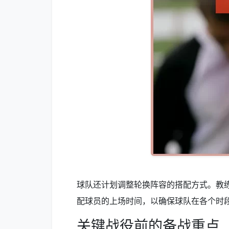
球队还计划调整轮换阵容的搭配方式。教
配球员的上场时间，以确保球队在各个时
关键战役前的备战重点