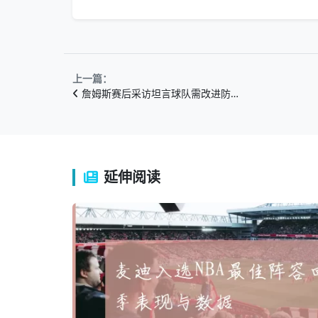
上一篇：
詹姆斯赛后采访坦言球队需改进防…
延伸阅读