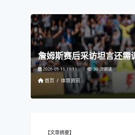
詹姆斯赛后采访坦言还需
2026-05-11 19:11
30 次阅读
首页
/
体育资讯
【文章摘要】