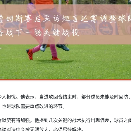
令人担忧。他表示，当进攻回合结束时，部分球员未能及时回防
，也是球队需要重点改进的环节。
合默契有待加强。他提到几次关键的战术执行出现偏差，球员之
高端对决中会被无限放大，必须尽快解决。