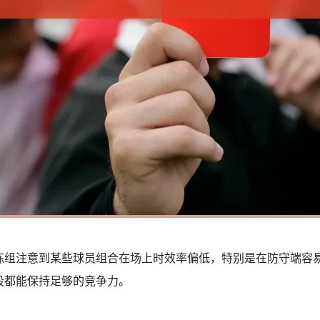
练组注意到某些球员组合在场上时效率偏低，特别是在防守端容
段都能保持足够的竞争力。