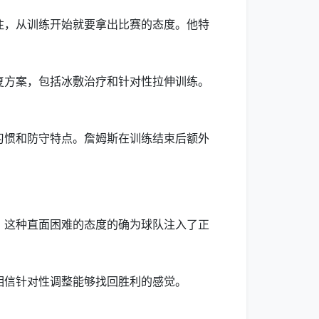
注，从训练开始就要拿出比赛的态度。他特
复方案，包括冰敷治疗和针对性拉伸训练。
习惯和防守特点。詹姆斯在训练结束后额外
。这种直面困难的态度的确为球队注入了正
相信针对性调整能够找回胜利的感觉。