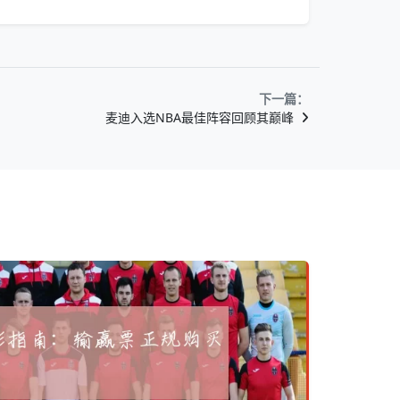
下一篇：
麦迪入选NBA最佳阵容回顾其巅峰