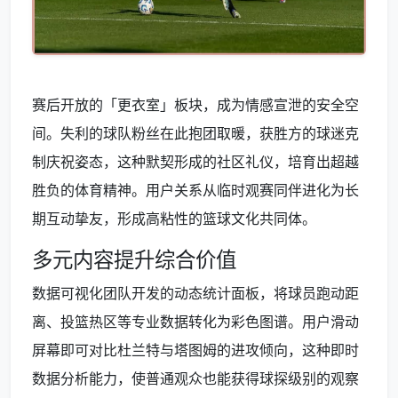
赛后开放的「更衣室」板块，成为情感宣泄的安全空
间。失利的球队粉丝在此抱团取暖，获胜方的球迷克
制庆祝姿态，这种默契形成的社区礼仪，培育出超越
胜负的体育精神。用户关系从临时观赛同伴进化为长
期互动挚友，形成高粘性的篮球文化共同体。
多元内容提升综合价值
数据可视化团队开发的动态统计面板，将球员跑动距
离、投篮热区等专业数据转化为彩色图谱。用户滑动
屏幕即可对比杜兰特与塔图姆的进攻倾向，这种即时
数据分析能力，使普通观众也能获得球探级别的观察