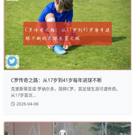
C罗传奇之路：从17岁到41岁每年进球不断
克里斯蒂亚诺·罗纳尔多，简称C罗，其足球生涯可谓传奇。
从17岁首次...
2026-04-06