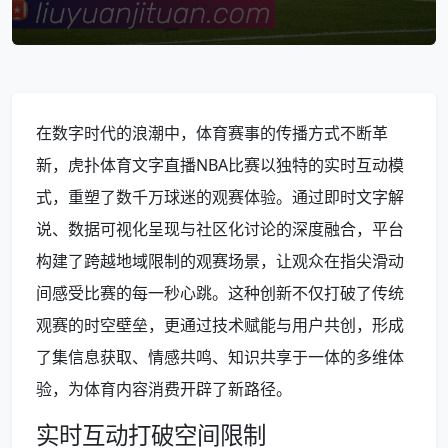
在数字时代的浪潮中，体育赛事的传播方式不断革
新，虎扑体育文字直播NBA比赛以独特的实时互动模
式，重塑了数千万球迷的观赛体验。通过即时文字解
说、数据可视化呈现与社区化讨论的深度融合，平台
构建了跨越地域限制的观赛场景，让观众在指尖滑动
间感受比赛的每一秒心跳。这种创新不仅打破了传统
观赛的时空壁垒，更通过技术赋能与用户共创，形成
了集信息获取、情感共鸣、知识共享于一体的多维体
验，为体育内容消费开辟了新路径。
实时互动打破空间限制