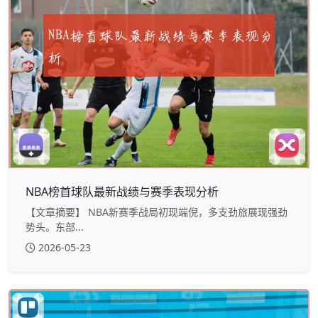
NBA榜首球队最新战绩与赛季表现分析
【文章摘要】 NBA新赛季战局初现端倪，多支劲旅展现强劲
势头。东部...
2026-05-23