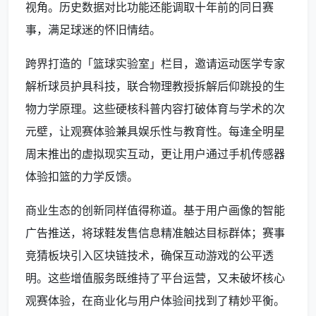
视角。历史数据对比功能还能调取十年前的同日赛
事，满足球迷的怀旧情结。
跨界打造的「篮球实验室」栏目，邀请运动医学专家
解析球员护具科技，联合物理教授拆解后仰跳投的生
物力学原理。这些硬核科普内容打破体育与学术的次
元壁，让观赛体验兼具娱乐性与教育性。每逢全明星
周末推出的虚拟现实互动，更让用户通过手机传感器
体验扣篮的力学反馈。
商业生态的创新同样值得称道。基于用户画像的智能
广告推送，将球鞋发售信息精准触达目标群体；赛事
竞猜板块引入区块链技术，确保互动游戏的公平透
明。这些增值服务既维持了平台运营，又未破坏核心
观赛体验，在商业化与用户体验间找到了精妙平衡。