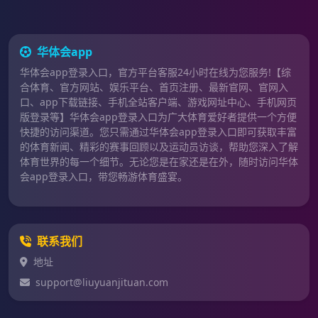
华体会app
华体会app登录入口，官方平台客服24小时在线为您服务!【综
合体育、官方网站、娱乐平台、首页注册、最新官网、官网入
口、app下载链接、手机全站客户端、游戏网址中心、手机网页
版登录等】华体会app登录入口为广大体育爱好者提供一个方便
快捷的访问渠道。您只需通过华体会app登录入口即可获取丰富
的体育新闻、精彩的赛事回顾以及运动员访谈，帮助您深入了解
体育世界的每一个细节。无论您是在家还是在外，随时访问华体
会app登录入口，带您畅游体育盛宴。
联系我们
地址
support@liuyuanjituan.com