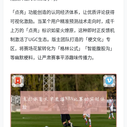
「点亮」功能创造的认同经济体系，让优质评论获得
可视化激励。当某个用户精准预测战术走向时，成千
上万的「点亮」标识如星火燎原，这种即时正反馈机
制激活了UGC生态。版主团队打造的「梗文化」专
区，将赛场花絮转化为「格林公式」「智能腹股沟」
等幽默梗料，让严肃赛事平添趣味传播力。