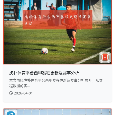
虎扑体育平台西甲赛程更新及赛事分析
本文围绕虎扑体育平台西甲赛程更新及赛事分析展开，从赛
程数据的实...
2026-04-01