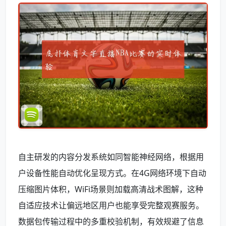
自主研发的内容分发系统如同智能神经网络，根据用
户设备性能自动优化呈现方式。在4G网络环境下自动
压缩图片体积，WiFi场景则加载高清战术图解，这种
自适应技术让偏远地区用户也能享受完整观赛服务。
数据包传输过程中的多重校验机制，有效规避了信息