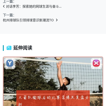
上一篇：
对话李芳：探索她的网球生涯与奋斗…
下一篇：
杭州排球队引领排球意识新潮流TO
延伸阅读