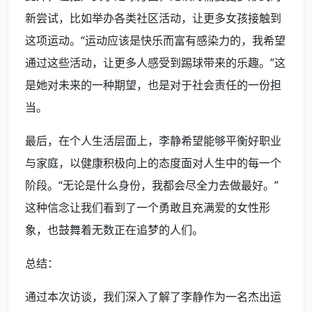
新尝试，比如举办各类社区活动，让更多女孩接触到
这项运动。“运动应该是快乐而富有感染力的，我希望
通过这些活动，让更多人感受到踢球带来的乐趣。”这
是她对未来的一种期望，也是对于社会责任的一份担
当。
最后，在个人生活层面上，李静希望能够平衡好职业
与家庭，以健康积极向上的态度面对人生中的每一个
阶段。“无论是什么身份，我都会尽全力去做最好。”
这种信念让我们看到了一个勇敢且充满爱的女性形
象，也鼓舞着无数正在追梦的人们。
总结：
通过本次访谈，我们深入了解了李静作为一名杰出运