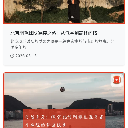
北京羽毛球队逆袭之路：从低谷到巅峰的精
北京羽毛球队的逆袭之路是一段充满挑战与奋斗的故事。经
过多年的...
2026-05-15