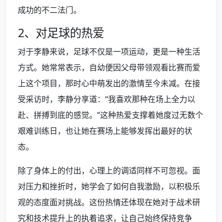
成功的不二法门。
2、对足球的热爱
对于李静来说，足球不仅是一项运动，更是一种生活
方式。她常常表示，自幼便因父母带领观看比赛而爱
上这个项目，那时心中萌发出的激情至今未减。在接
受采访时，李静分享道：“我喜欢那种在场上全力以
赴、拼搏到底的感觉。”这种热爱支撑着她度过无数个
艰难训练日，也让她在赛场上能够发挥出最好的状
态。
除了身体上的付出，心理上的调适同样不可忽视。面
对压力和挫折时，她学会了如何自我激励，以积极乐
观的态度面对挑战。这份热情还体现在她对于战术研
究和技术提升上的执着追求，让自己始终保持竞争