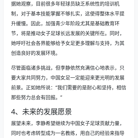
据她观察，目前很多年轻球员缺乏系统性的培训机
制，对于基本技能掌握不够扎实，这使得整体水平提
升缓慢。因此，加强青少年阶段尤其是基础教育环
节，将是推动女子足球长远发展的关键所在。同时，
她呼吁社会各界能够给予女足更多理解与支持，为其
创造良好的发展环境。
尽管面临诸多挑战，但李静依然充满信心地表示，只
要大家共同努力，中国女足一定能迎来更光明的发展
前景。正如她所说：“我们需要的是耐心和坚持，相信
那些努力总会有回报。”
4、未来的发展愿景
展望未来，李静希望继续为中国女子足球贡献力量，
同时也考虑转型成为一名教练，用自己的经验来指导