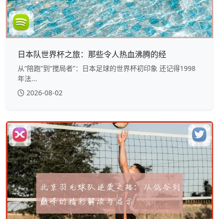
日本队世界杯之旅：那些令人热血沸腾的经
从“陪跑”到“搅局者”：日本足球的世界杯初印象 还记得1998
年法...
2026-08-02