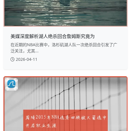
美媒深度解析湖人绝杀回合詹姆斯究竟为
在近期的NBA比赛中，洛杉矶湖人队一次绝杀回合引发了广
泛关注，尤其...
2026-04-11