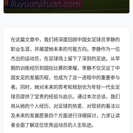
在这篇文章中，我们将深度回顾中国女足球员李静的
职业生涯，并展望她未来的可能方向。李静作为一位
杰出的运动员，在足球场上留下了深刻的足迹。从早
期的训练经历到国际比赛的荣耀，李静不仅见证了中
国女足的发展历程，也成为了这一进程中的重要参与
者。同时，她对未来的思考和规划也为年轻一代女足
球员提供了宝贵的经验与启示。通过本次访谈，我们
将从她的个人经历、对足球的热爱、对现状的看法以
及未来的发展愿景四个方面进行详细探讨，力求让读
者全面了解这位优秀运动员的人生轨迹。