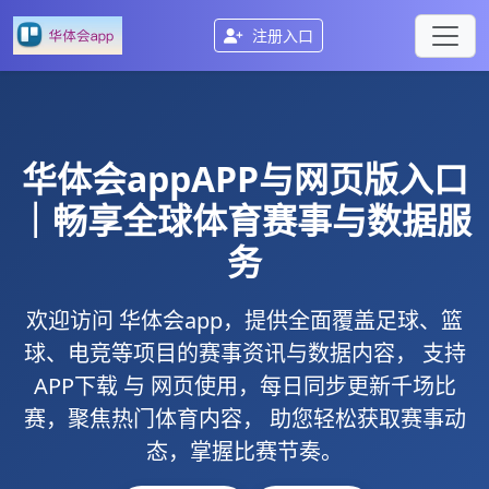
注册入口
华体会app
APP与网页版入口
｜畅享全球体育赛事与数据服
务
欢迎访问
华体会app
，提供全面覆盖足球、篮
球、电竞等项目的赛事资讯与数据内容， 支持
APP下载
与
网页使用
，每日同步更新千场比
赛，聚焦热门体育内容， 助您轻松获取赛事动
态，掌握比赛节奏。