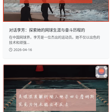
对话李芳：探索她的网球生涯与奋斗历程的
在中国网球界，李芳是一位杰出的运动员。她不仅以出色的
技术和顽强...
2026-04-16