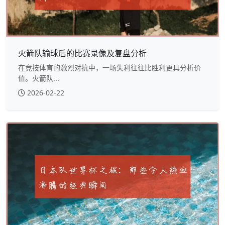
火箭队输球后的比赛录像及复盘分析
在竞技体育的激烈对抗中，一场失利往往比胜利更具分析价
值。火箭队...
2026-02-22