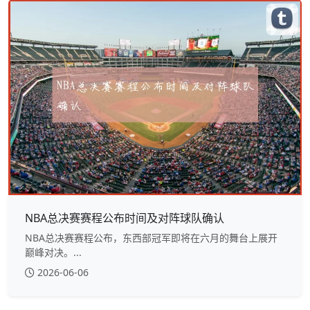
NBA总决赛赛程公布时间及对阵球队确认
NBA总决赛赛程公布，东西部冠军即将在六月的舞台上展开
巅峰对决。...
2026-06-06