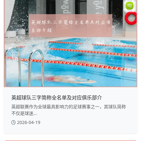
英超球队三字简称全名单及对应俱乐部介
英超联赛作为全球最具影响力的足球赛事之一，其球队简称
不仅是球迷...
2026-04-19