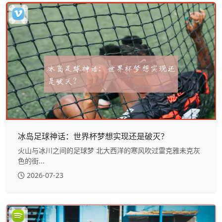
冰岛足球神话：世界杯梦想实现还是破灭？
火山与冰川之间的足球梦 北大西洋的寒风吹过雷克雅未克灰
色的街...
2026-07-23