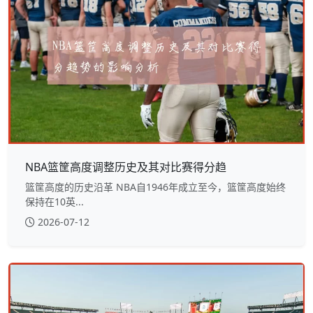
NBA篮筐高度调整历史及其对比赛得分趋
篮筐高度的历史沿革 NBA自1946年成立至今，篮筐高度始终
保持在10英...
2026-07-12