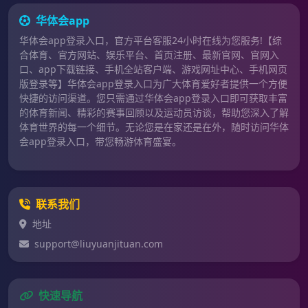
华体会app
华体会app登录入口，官方平台客服24小时在线为您服务!【综
合体育、官方网站、娱乐平台、首页注册、最新官网、官网入
口、app下载链接、手机全站客户端、游戏网址中心、手机网页
版登录等】华体会app登录入口为广大体育爱好者提供一个方便
快捷的访问渠道。您只需通过华体会app登录入口即可获取丰富
的体育新闻、精彩的赛事回顾以及运动员访谈，帮助您深入了解
体育世界的每一个细节。无论您是在家还是在外，随时访问华体
会app登录入口，带您畅游体育盛宴。
联系我们
地址
support@liuyuanjituan.com
快速导航