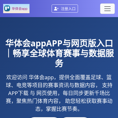
注册入口
华体会app
APP与网页版入口
｜畅享全球体育赛事与数据服
务
欢迎访问
华体会app
，提供全面覆盖足球、篮
球、电竞等项目的赛事资讯与数据内容， 支持
APP下载
与
网页使用
，每日同步更新千场比
赛，聚焦热门体育内容， 助您轻松获取赛事动
态，掌握比赛节奏。