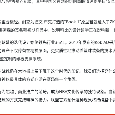
创下37分钟售罄的纪录，其中中国区官网的访问量峰值达到平日1
要途径。耐克为德文·布克打造的"Book 1"原型鞋就融入了
威廉姆森的签名鞋初期样品中，说明科比的设计哲学正在影响新一
鞋的迭代设计始终领先行业3-5年。2017年发布的Kob AD采
的遗产不仅停留在精神层面，更实质性地推动着篮球装备的技术演
脚型定制的碳板支撑系统。
的战靴仍在木地板上留下属于这个时代的印记。球员们选择穿什
精神以最具体的方式存活在赛场每一个角落。
行为超越了商业推广的范畴，成为NBA文化传承的独特现象。当
篮球的方式完成精神的接力。联盟官方预计这种现象将持续整个