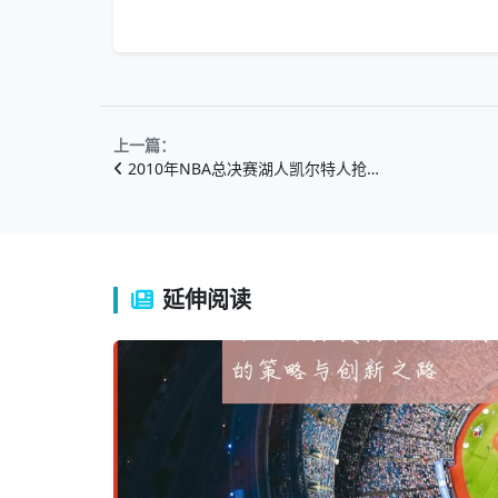
上一篇：
2010年NBA总决赛湖人凯尔特人抢…
延伸阅读