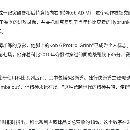
一记突破暴扣后特意指向右脚的Kob AD Mi，这个动作被社
VP赛季的进攻录像，并委托耐克复刻了当年科比穿着的Hyprunk
现。
练的身影，他脚上的Kob 6 Protro"Grinh"已成为个人
第七场，他穿着科比2010年夺冠时穿过的同款战靴砍下46分，
注册使用科比系列战靴，其中包括6名新秀。独行侠新秀杰登·哈
mba out'，但精神永远在场。"这种跨越世代的精神共鸣，
财报时指出，科比系列占篮球品类总营收的18%，这个数字在2