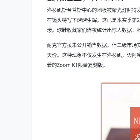
洛杉矶斯台普斯中心的地板被聚光灯照得发亮，
在镜头特写下熠熠生辉。这已是本赛季第2
漾。球鞋收藏家们连夜统计出惊人数据：科
耐克官方虽未公开销售数据，但二级市场交
天价。这种现象不仅发生在洛杉矶，迈阿密
着的Zoom K1限量复刻版。