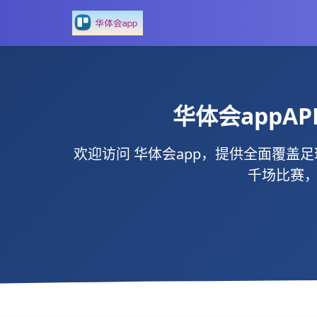
华体会app
A
欢迎访问
华体会app
，提供全面覆盖足
千场比赛，