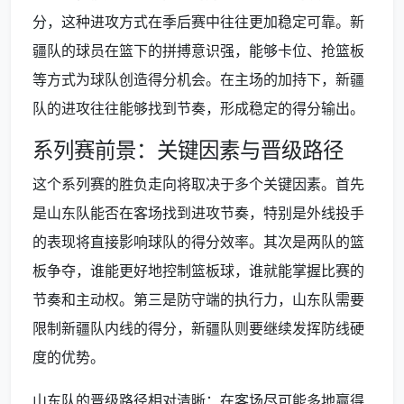
分，这种进攻方式在季后赛中往往更加稳定可靠。新
疆队的球员在篮下的拼搏意识强，能够卡位、抢篮板
等方式为球队创造得分机会。在主场的加持下，新疆
队的进攻往往能够找到节奏，形成稳定的得分输出。
系列赛前景：关键因素与晋级路径
这个系列赛的胜负走向将取决于多个关键因素。首先
是山东队能否在客场找到进攻节奏，特别是外线投手
的表现将直接影响球队的得分效率。其次是两队的篮
板争夺，谁能更好地控制篮板球，谁就能掌握比赛的
节奏和主动权。第三是防守端的执行力，山东队需要
限制新疆队内线的得分，新疆队则要继续发挥防线硬
度的优势。
山东队的晋级路径相对清晰：在客场尽可能多地赢得