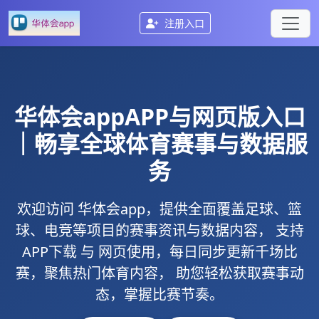
注册入口
华体会app
APP与网页版入口
｜畅享全球体育赛事与数据服
务
欢迎访问
华体会app
，提供全面覆盖足球、篮
球、电竞等项目的赛事资讯与数据内容， 支持
APP下载
与
网页使用
，每日同步更新千场比
赛，聚焦热门体育内容， 助您轻松获取赛事动
态，掌握比赛节奏。