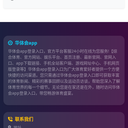
华体会app
华体会app登录入口，官方平台客服24小时在线为您服务!【综
合体育、官方网站、娱乐平台、首页注册、最新官网、官网入
口、app下载链接、手机全站客户端、游戏网址中心、手机网页
版登录等】华体会app登录入口为广大体育爱好者提供一个方便
快捷的访问渠道。您只需通过华体会app登录入口即可获取丰富
的体育新闻、精彩的赛事回顾以及运动员访谈，帮助您深入了解
体育世界的每一个细节。无论您是在家还是在外，随时访问华体
会app登录入口，带您畅游体育盛宴。
联系我们
地址