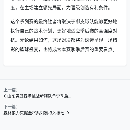
度，在主场建立领先局面，为晋级创造有利条件。
这个系列赛的最终胜者将取决于哪支球队能够更好地
执行自己的战术计划，更好地适应季后赛的高强度对
抗。无论结果如何，这场对决都将为球迷呈现一场精
彩的篮球盛宴，也将成为本赛季季后赛的重要看点。
上一篇：
山东男篮客场挑战新疆队争夺季后…
下一篇：
森林狼力克掘金将系列赛拖入抢七