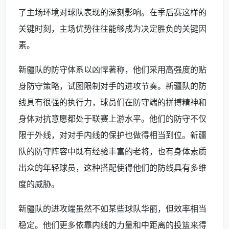
了主场环境对球队表现的深刻影响。在季后赛这样的
关键时刻，主场优势往往能够成为决定胜负的关键因
素。
新疆队的防守体系以凶悍著称，他们采用高强度的贴
身防守策略，试图限制对手的进攻节奏。新疆队的防
线具有很强的执行力，球员们在防守端的拼搏精神和
身体对抗意愿都处于联赛上游水平。他们的防守不仅
限于外线，对对手内线的保护也做得相当到位。新疆
队的防守阵容中既有经验丰富的老将，也有身体素质
出众的年轻球员，这种搭配使得他们的防线具有多维
度的威胁。
新疆队的进攻端虽然不如某些球队华丽，但效率相当
稳定。他们更多依靠内线的力量和中距离的投篮来得