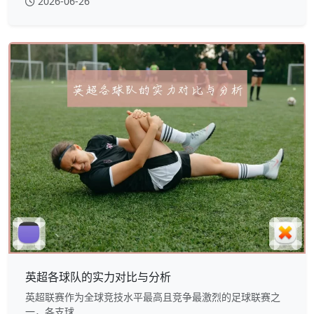
2026-06-26
英超各球队的实力对比与分析
英超联赛作为全球竞技水平最高且竞争最激烈的足球联赛之
一，各支球...