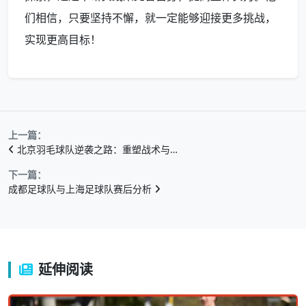
们相信，只要坚持不懈，就一定能够迎接更多挑战，
实现更高目标！
上一篇：
北京羽毛球队逆袭之路：重塑战术与…
下一篇：
成都足球队与上海足球队赛后分析
延伸阅读