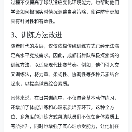
过程不仅提高了球队适应变化环境能力，也帮助他们
学会如何根据实时情况调整自身策略，使得防守更加
具有针对性和有效性。
3、训练方法改进
随着时代的发展，仅仅依靠传统训练方式已经无法满
足高水平竞技需求。因此，成都街舞队积极探索新的
训练方法，以适应现代比赛节奏。例如，他们引入交
叉训练法，将力量、柔韧性、协调性等多种元素结合
起来，以提高球员综合素质。
具体来说，在日常训练中，不仅包含基本动作练习，
还增加了体能训练和心理素质培养环节。这种全方
位、多角度的训练方式帮助队员们不仅在身体素质上
有所提升，同时也增强了其心理承受能力，让他们在