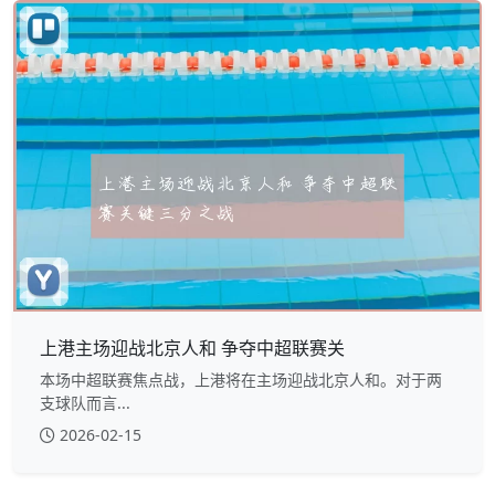
上港主场迎战北京人和 争夺中超联赛关
本场中超联赛焦点战，上港将在主场迎战北京人和。对于两
支球队而言...
2026-02-15