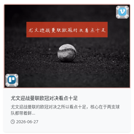
尤文迎战曼联欧冠对决看点十足
尤文迎战曼联的欧冠对决之所以看点十足，核心在于两支球
队都带着鲜...
2026-06-27