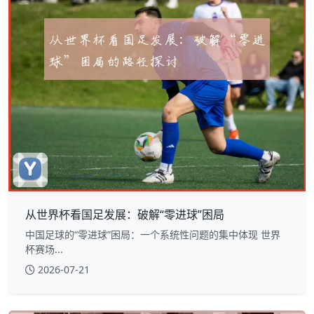
从世界杯看国足发展：破解“零进球”困局
中国足球的“零进球”困局：一个系统性问题的集中体现 世界
杯赛场...
2026-07-21