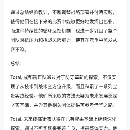
通过总结经验教训，不断调整战略部署并付诸实践，
使得他们在接下来的比赛中能够更好地发挥出色彩。
而这种持续性的循环反馈机制，也进一步巩固了整个
团队对抗压力和挑战风险能力，使其在竞争中愈发从
容不迫。
总结：
Total, 成都街舞队通过对于防守革新的探索，不仅实
现了从技术到战术全方位升级，而且积累了一系列宝
贵实践经验。他们所采取的方法无疑为未来发展奠定
坚实基础，并为其他相关团体提供可参考借鉴之路.
Total, 未来成都街舞队将在已有成果基础上继续深化
探索，通过不断实践来完善自身，提高整体实力。他