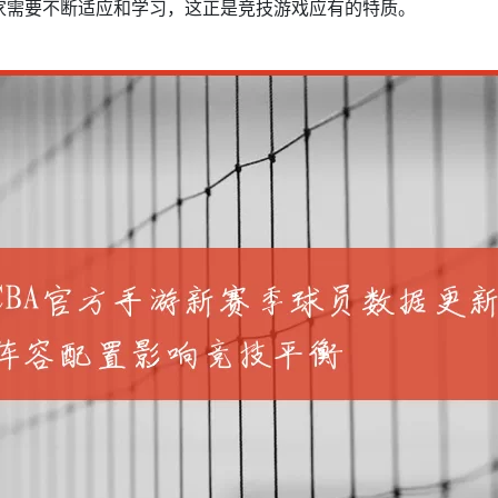
家需要不断适应和学习，这正是竞技游戏应有的特质。