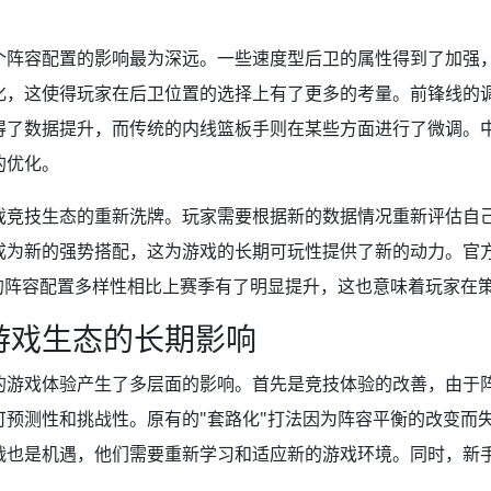
个阵容配置的影响最为深远。一些速度型后卫的属性得到了加强
化，这使得玩家在后卫位置的选择上有了更多的考量。前锋线的
得了数据提升，而传统的内线篮板手则在某些方面进行了微调。
的优化。
戏竞技生态的重新洗牌。玩家需要根据新的数据情况重新评估自
成为新的强势搭配，这为游戏的长期可玩性提供了新的动力。官
季的阵容配置多样性相比上赛季有了明显提升，这也意味着玩家在
游戏生态的长期影响
的游戏体验产生了多层面的影响。首先是竞技体验的改善，由于
可预测性和挑战性。原有的"套路化"打法因为阵容平衡的改变而
战也是机遇，他们需要重新学习和适应新的游戏环境。同时，新