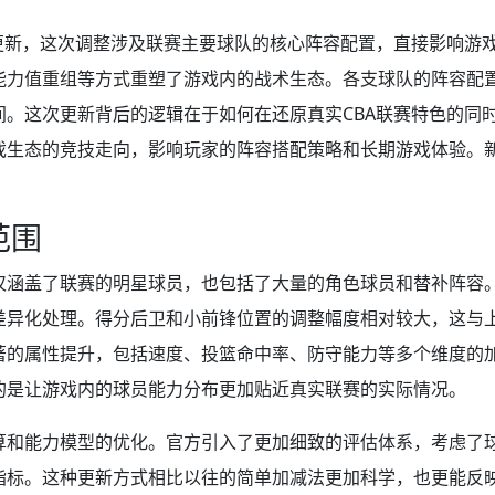
据更新，这次调整涉及联赛主要球队的核心阵容配置，直接影响游
能力值重组等方式重塑了游戏内的战术生态。各支球队的阵容配
间。这次更新背后的逻辑在于如何在还原真实CBA联赛特色的同
戏生态的竞技走向，影响玩家的阵容搭配策略和长期游戏体验。
范围
仅涵盖了联赛的明星球员，也包括了大量的角色球员和替补阵容
差异化处理。得分后卫和小前锋位置的调整幅度相对较大，这与
著的属性提升，包括速度、投篮命中率、防守能力等多个维度的
的是让游戏内的球员能力分布更加贴近真实联赛的实际情况。
算和能力模型的优化。官方引入了更加细致的评估体系，考虑了
指标。这种更新方式相比以往的简单加减法更加科学，也更能反