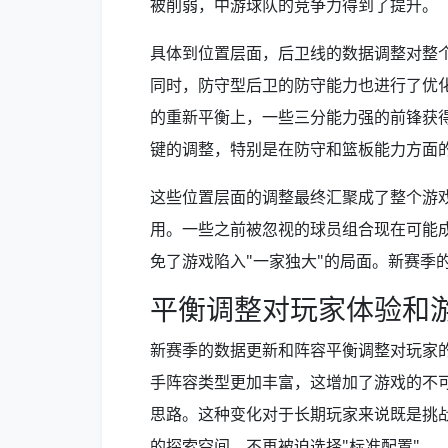
被削弱，中游球队的竞争力得到了提升。
具体到位置层面，后卫线的数据调整对整
同时，防守型后卫的防守能力也进行了优
的重新平衡上，一些三分能力强的前锋获
键的调整，特别是在防守和篮板能力方面
这些位置层面的调整最终汇聚成了整个游
用。一些之前被忽视的球员组合现在可能
免了游戏陷入"一家独大"的局面。新赛
平衡调整对玩家体验和
新赛季的数据更新和阵容平衡调整对玩家
手阵容类型更加丰富，这增加了游戏的不
思路。这种变化对于长期玩家来说既是挑
的探索空间，不再被迫选择"标准配置"。