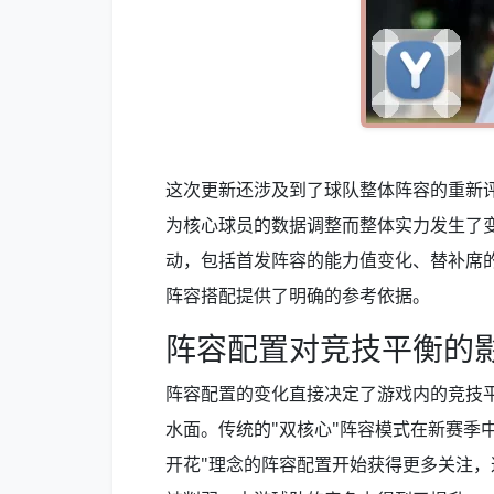
这次更新还涉及到了球队整体阵容的重新
为核心球员的数据调整而整体实力发生了
动，包括首发阵容的能力值变化、替补席
阵容搭配提供了明确的参考依据。
阵容配置对竞技平衡的
阵容配置的变化直接决定了游戏内的竞技
水面。传统的"双核心"阵容模式在新赛季
开花"理念的阵容配置开始获得更多关注