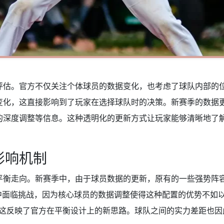
评估。官方不仅关注个体球员的数据变化，也考虑了球队内部的
变化，这直接影响到了玩家在选择球队时的决策。新赛季的数据
的深度调整等信息。这种透明化的更新方式让玩家能够清晰地了
影响机制
平衡走向。新赛季中，由于球员数据的更新，原有的一些强势阵
中面临挑战，因为核心球员的数据调整使得这种配置的优势不如以
，这反映了官方在平衡设计上的新思路。球队之间的实力差距也因