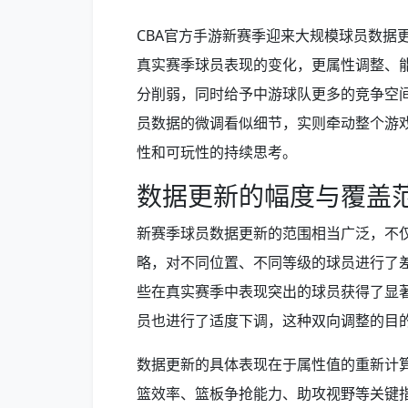
CBA官方手游新赛季迎来大规模球员数
真实赛季球员表现的变化，更属性调整、
分削弱，同时给予中游球队更多的竞争空
员数据的微调看似细节，实则牵动整个游
性和可玩性的持续思考。
数据更新的幅度与覆盖
新赛季球员数据更新的范围相当广泛，不
略，对不同位置、不同等级的球员进行了
些在真实赛季中表现突出的球员获得了显
员也进行了适度下调，这种双向调整的目
数据更新的具体表现在于属性值的重新计
篮效率、篮板争抢能力、助攻视野等关键