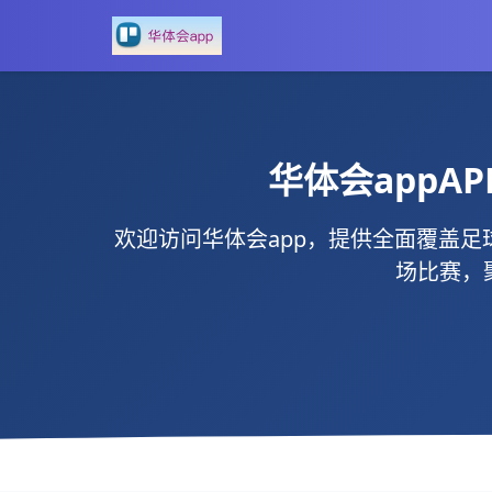
华体会app
A
欢迎访问
华体会app
，提供全面覆盖足
场比赛，