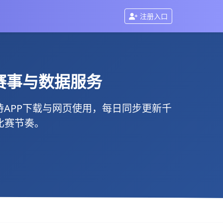
注册入口
赛事与数据服务
持
APP下载
与
网页使用
，每日同步更新千
比赛节奏。