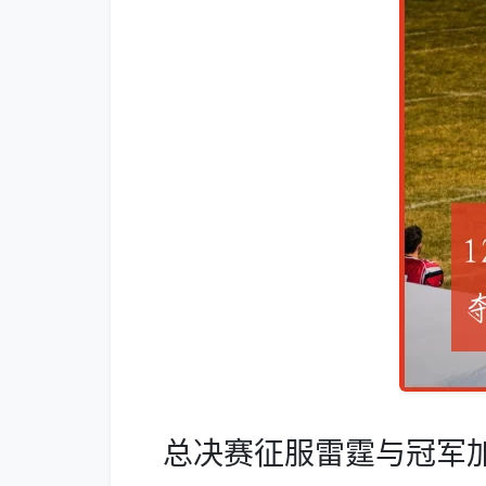
总决赛征服雷霆与冠军