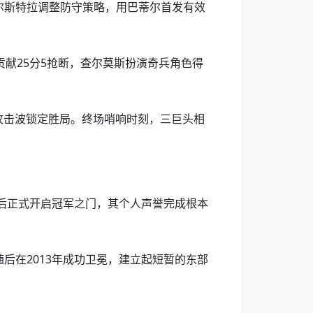
尔斯特拉调整防守策略，用巴蒂尔首发有效
贡献25分5抢断，查尔莫斯扮演奇兵角色得
2攻击波锁定胜局。终场哨响时刻，三巨头相
冠后正式开启冠军之门，其个人声誉完成根本
后在2013年成功卫冕，建立起短暂的东部