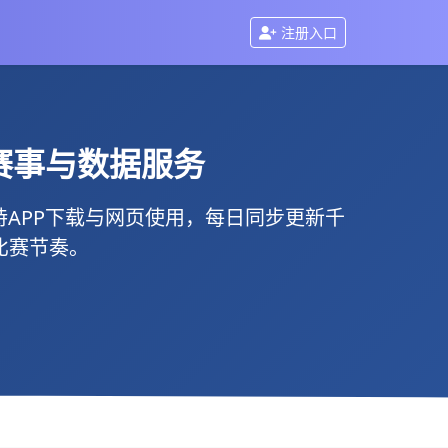
注册入口
赛事与数据服务
持
APP下载
与
网页使用
，每日同步更新千
比赛节奏。