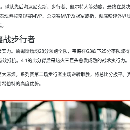
顶。球队先后淘汰尼克斯、步行者、凯尔特人等劲旅，最终在总决
治级表现包揽常规赛MVP、总决赛MVP及冠军戒指，彻底粉碎外
式。
鏖战步行者
实力。詹姆斯场均28分领跑全队，韦德在G3砍下25分率队取得
有效抵抗。4-1的比分背后是热火三巨头愈发成熟的战术执行力。
大麻烦。系列赛第二场步行者主场逆转取胜，将总比分扳平。克
对希伯特的高度优势。