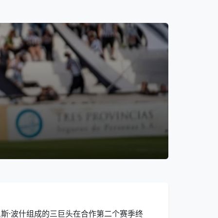
里斯·波什组成的三巨头在合作第二个赛季终