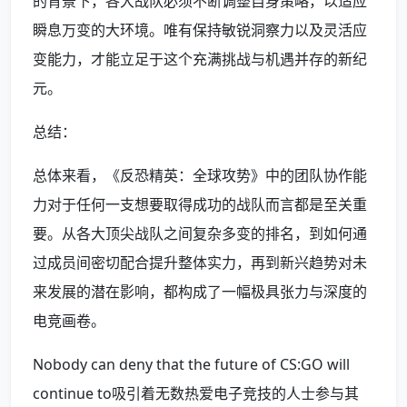
的背景下，各大战队必须不断调整自身策略，以适应
瞬息万变的大环境。唯有保持敏锐洞察力以及灵活应
变能力，才能立足于这个充满挑战与机遇并存的新纪
元。
总结：
总体来看，《反恐精英：全球攻势》中的团队协作能
力对于任何一支想要取得成功的战队而言都是至关重
要。从各大顶尖战队之间复杂多变的排名，到如何通
过成员间密切配合提升整体实力，再到新兴趋势对未
来发展的潜在影响，都构成了一幅极具张力与深度的
电竞画卷。
Nobody can deny that the future of CS:GO will
continue to吸引着无数热爱电子竞技的人士参与其