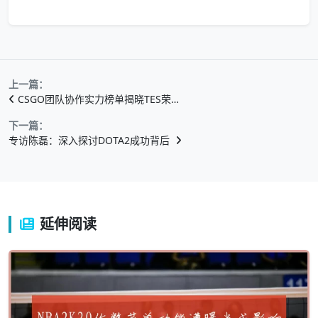
上一篇：
CSGO团队协作实力榜单揭晓TES荣…
下一篇：
专访陈磊：深入探讨DOTA2成功背后
延伸阅读