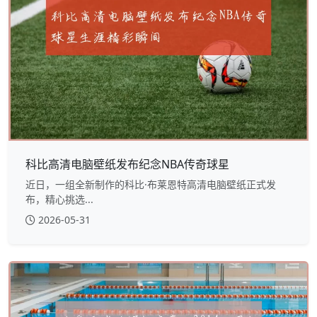
科比高清电脑壁纸发布纪念NBA传奇球星
近日，一组全新制作的科比·布莱恩特高清电脑壁纸正式发
布，精心挑选...
2026-05-31