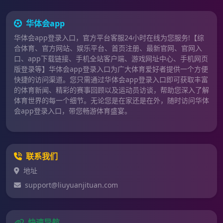
华体会app
华体会app登录入口，官方平台客服24小时在线为您服务!【综
合体育、官方网站、娱乐平台、首页注册、最新官网、官网入
口、app下载链接、手机全站客户端、游戏网址中心、手机网页
版登录等】华体会app登录入口为广大体育爱好者提供一个方便
快捷的访问渠道。您只需通过华体会app登录入口即可获取丰富
的体育新闻、精彩的赛事回顾以及运动员访谈，帮助您深入了解
体育世界的每一个细节。无论您是在家还是在外，随时访问华体
会app登录入口，带您畅游体育盛宴。
联系我们
地址
support@liuyuanjituan.com
快速导航