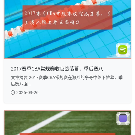
2017赛季CBA常规赛收官战落幕，季后赛八
文章摘要 2017赛季CBA常规赛在激烈的争夺中落下帷幕，季
后赛八强...
2026-03-26